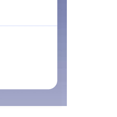
app下载
2-8336777 13303021688
1200
nyerubber@126.com
北省保定市博野县城南工业区
扫一扫，关注我们