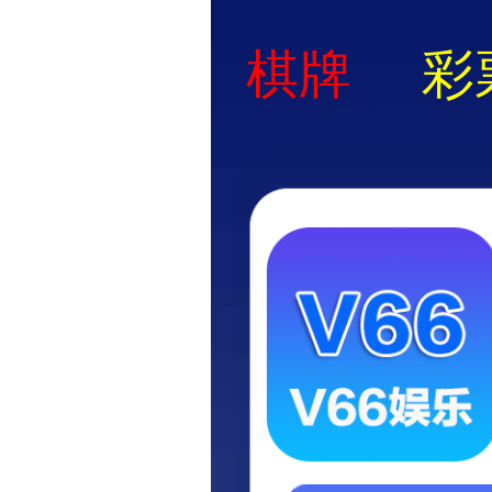
热门搜索：钢丝绳输送带、阻燃输送带、耐热输送带、尼龙