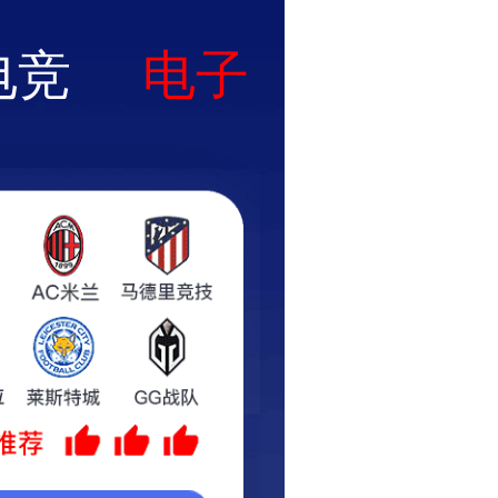
服务热线：0312-8336777 13303021688
示
新闻资讯
资质荣誉
客户案例
联系我们