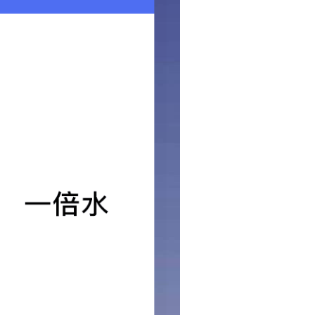
生产设备
生产设备
生产设备
生产设备